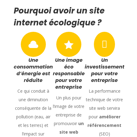
Pourquoi avoir un site
internet écologique ?



Une
Une image
Un
consommation
éco
investissement
d’énergie est
responsable
pour votre
réduite
pour votre
entreprise
entreprise
Ce qui conduit à
La performance
Un plus pour
une diminution
technique de votre
l’image de votre
conséquente de la
site web servira
entreprise de
pollution (eau, air
pour
améliorer
promouvoir
un
et les terres) et
référencement
site web
l’impact sur
(SEO)