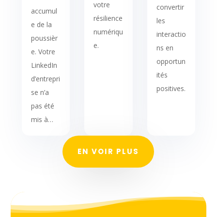
votre
convertir
accumul
résilience
les
e de la
numériqu
interactio
poussièr
e.
ns en
e. Votre
opportun
LinkedIn
ités
d’entrepri
positives.
se n’a
pas été
mis à…
EN VOIR PLUS