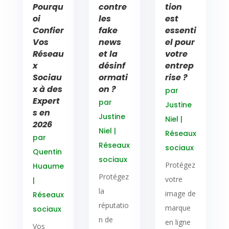
Pourqu
contre
tion
oi
les
est
Confier
fake
essenti
Vos
news
el pour
Réseau
et la
votre
x
désinf
entrep
Sociau
ormati
rise ?
x à des
on ?
par
Expert
par
Justine
s en
Justine
Niel
|
2026
Niel
|
Réseaux
par
Réseaux
sociaux
Quentin
sociaux
Protégez
Huaume
Protégez
votre
|
la
image de
Réseaux
réputatio
marque
sociaux
n de
en ligne
Vos