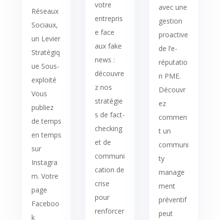
votre
avec une
Réseaux
entrepris
gestion
Sociaux,
e face
proactive
un Levier
aux fake
de l’e-
Stratégiq
news :
réputatio
ue Sous-
découvre
n PME.
exploité
z nos
Découvr
Vous
stratégie
ez
publiez
s de fact-
commen
de temps
checking
t un
en temps
et de
communi
sur
communi
ty
Instagra
cation de
manage
m. Votre
crise
ment
page
pour
préventif
Faceboo
renforcer
peut
k