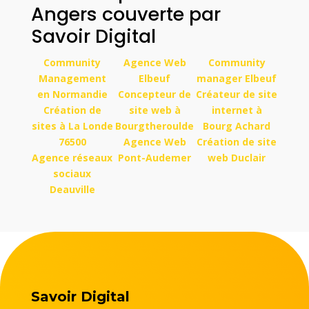
Angers couverte par
Savoir Digital
Community
Agence Web
Community
Management
Elbeuf
manager Elbeuf
en Normandie
Concepteur de
Créateur de site
Création de
site web à
internet à
sites à La Londe
Bourgtheroulde
Bourg Achard
76500
Agence Web
Création de site
Agence réseaux
Pont-Audemer
web Duclair
sociaux
Deauville
Savoir Digital