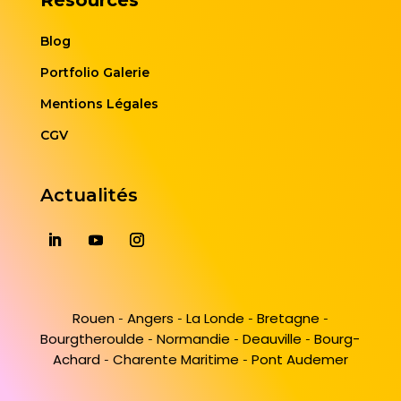
Blog
Portfolio Galerie
Mentions Légales
CGV
Actualités
Rouen
Angers
La Londe
Bretagne
-
-
-
-
Bourgtheroulde
Normandie
Deauville
Bourg-
-
-
-
Achard
Charente Maritime
Pont Audemer
-
-